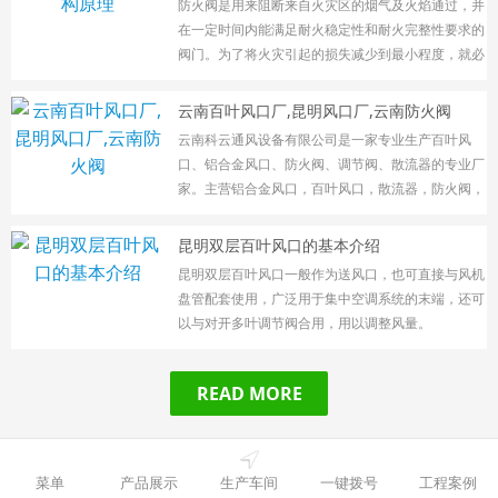
防火阀是用来阻断来自火灾区的烟气及火焰通过，并
在一定时间内能满足耐火稳定性和耐火完整性要求的
阀门。为了将火灾引起的损失减少到最小程度，就必
须采取有效的防火、防排烟措施，以控制火势蔓延，
而防火阀在通风、空调及防排烟系统中的合理设置，
云南百叶风口厂,昆明风口厂,云南防火阀
则起到了重要的作用。
云南科云通风设备有限公司是一家专业生产百叶风
口、铝合金风口、防火阀、调节阀、散流器的专业厂
家。主营铝合金风口，百叶风口，散流器，防火阀，
管道井检修口，塑料风口，ABS风口，异形风口，格
栅式风口，条形风口，消防面板，正压送风口面板，
昆明双层百叶风口的基本介绍
百叶窗等。
昆明双层百叶风口一般作为送风口，也可直接与风机
盘管配套使用，广泛用于集中空调系统的末端，还可
以与对开多叶调节阀合用，用以调整风量。
READ MORE
菜单
产品展示
生产车间
一键拨号
工程案例